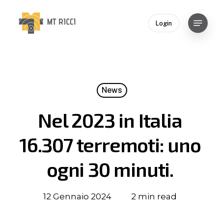
Skip
to
Menu
Login
main
Close
content
Menu
News
Nel 2023 in Italia
16.307 terremoti: uno
ogni 30 minuti.
12 Gennaio 2024
2 min read